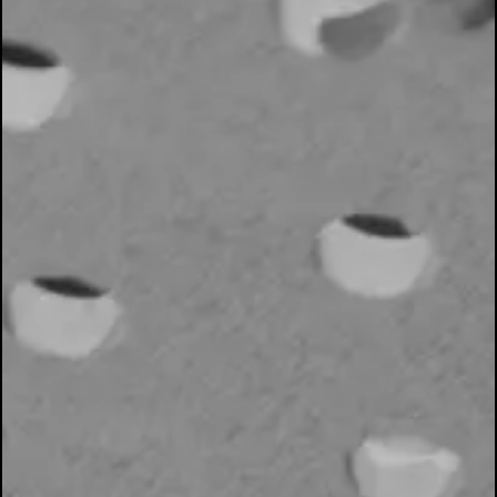
Schutt & Asche Keramikwerkstatt
Keramik und Töpferkurse in Bremen
Bismarckstraße 1
28203 Bremen
Telefon: 0421/37945584
Do + Fr.: 11:00 - 18:00 Uhr
Sa.: 11:00 - 14:00 Uhr
© Copyright Schutt & Asche Keramik 2026
Rechtliches
Datenschutz
Impressum
AGBs
Vertrag widerrufen