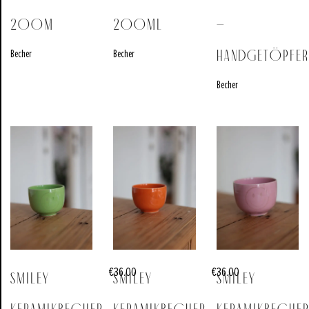
200m
200ml
–
Becher
Becher
handgetöpfer
Becher
€
36.00
€
36.00
Smiley
Smiley
Smiley