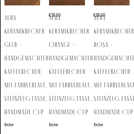
€
38.00
€
38.00
AURA
AURA
AURA
Keramikbecher
Keramikbecher
Keramikbeche
Gelb –
Orange –
Rosa –
Handgemachter
Handgemachter
Handgemacht
Kaffeebecher
Kaffeebecher
Kaffeebecher
mit Farbverlauf,
mit Farbverlauf,
mit Farbverlauf
Steinzeug Tasse,
Steinzeug Tasse,
Steinzeug Tasse
Handmade Cup
Handmade Cup
Handmade Cup
Becher
Becher
Becher