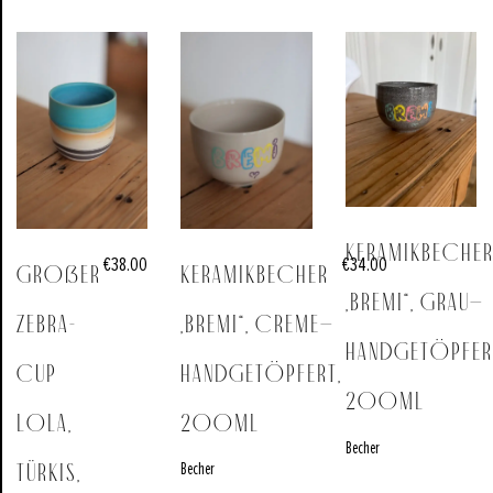
Keramikbeche
€
38.00
€
34.00
Großer
Keramikbecher
„BREMI“, grau–
Zebra-
„BREMI“, creme–
Handgetöpfer
Cup
Handgetöpfert,
200ml
LOLA,
200ml
Becher
Becher
türkis,