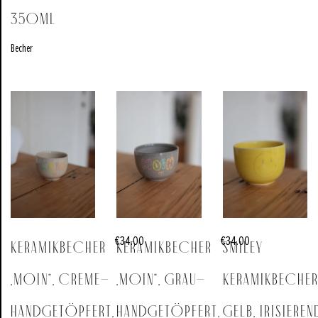
350ml
Becher
€
34.00
€
34.00
Keramikbecher
Keramikbecher
Smiley
„MOIN“, creme–
„MOIN“, grau–
Keramikbeche
Handgetöpfert,
Handgetöpfert,
gelb, irisieren