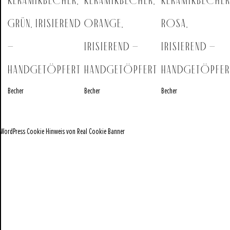
Keramikbecher,
Keramikbecher,
Keramikbecher
grün, irisierend
orange,
rosa,
–
irisierend –
irisierend –
handgetöpfert
handgetöpfert
handgetöpfer
Becher
Becher
Becher
WordPress Cookie Hinweis von Real Cookie Banner